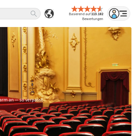
Basierend auf
113.182
Bewertungen
larm an — so verpasst