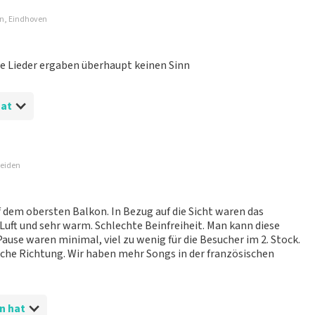
t nicht möglich, eine Bewertung abzugeben, wenn du keine
en, Eindhoven
ender Sprache und/oder falschen Angaben werden nicht
g veröffentlicht wird.
e Lieder ergaben überhaupt keinen Sinn
hat
Leiden
f dem obersten Balkon. In Bezug auf die Sicht waren das
Luft und sehr warm. Schlechte Beinfreiheit. Man kann diese
Pause waren minimal, viel zu wenig für die Besucher im 2. Stock.
 website. Uw feedback vinden wij erg belangrijk. U helpt ons
sche Richtung. Wir haben mehr Songs in der französischen
e consumenten met het maken van een beslissing. Wij
t klopt dat onze tickets soms duurder zijn dan bij het
is van vraag en aanbod zoals ook normaal is in de
haar platinum tickets. Wij communiceren het feit dat wij een
en hat