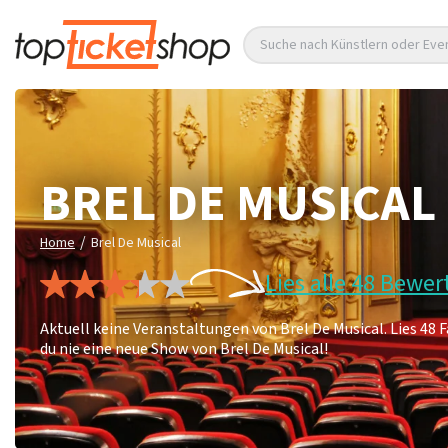
Suche nach Künstlern oder Eve
BREL DE MUSICAL
/
Home
Brel De Musical
Lies alle 48 Bewe
Aktuell keine Veranstaltungen von Brel De Musical. Lies 4
du nie eine neue Show von Brel De Musical!