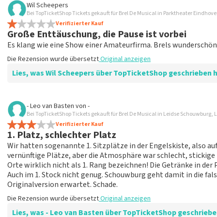
Wil Scheepers
TopTicketShop sammelt Bewertungen von echten Kunden. Es is
Bei TopTicketShop Tickets gekauft für Brel De Musical in Parktheater Eindhov
Tickets bei TopTicketShop gekauft hast. Beiträge mit beleidig
Verifizierter Kauf
Große Enttäuschung, die Pause ist vorbei
veröffentlicht. Es kann einige Wochen dauern, bis eine Bewertun
Es klang wie eine Show einer Amateurfirma. Brels wunderschön
Die Rezension wurde übersetzt
Original anzeigen
Lies, was Wil Scheepers über TopTicketShop geschrieben 
Bewertung von Wil Scheepers über
TopTicketShop
- Leo van Basten
von
-
Bei TopTicketShop Tickets gekauft für Brel De Musical in Leidse Schouwburg, 
Unrealistische Preise
Verifizierter Kauf
Die Rezension wurde übersetzt
Original anzeigen
1. Platz, schlechter Platz
Wir hatten sogenannte 1. Sitzplätze in der Engelskiste, also au
Antwort von TopTicketShop
vernünftige Plätze, aber die Atmosphäre war schlecht, stickige 
Orte wirklich nicht als 1. Rang bezeichnen! Die Getränke in der 
Beste Wil, Bedankt voor het schrijven van een review op onze
Auch im 1. Stock nicht genug. Schouwburg geht damit in die fal
zo onze dienstverlening te verbeteren en ook helpt u ander
Originalversion erwartet. Schade.
hebben uw review gelezen en willen er graag op reageren. He
originele punt. Wij maken gebruik van dynamic pricing op bas
Die Rezension wurde übersetzt
Original anzeigen
vliegindustrie. Ook ticketmaster maakt hier gebruik van bij 
Lies, was - Leo van Basten über TopTicketShop geschrieb