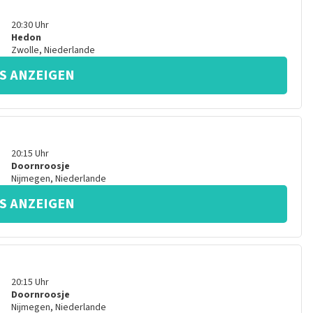
20:30
Uhr
Hedon
Zwolle
,
Niederlande
S ANZEIGEN
20:15
Uhr
Doornroosje
Nijmegen
,
Niederlande
S ANZEIGEN
20:15
Uhr
Doornroosje
Nijmegen
,
Niederlande