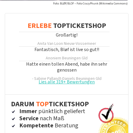
Foto: BLØF/BLOF – Foto CrazyPhunk (Wikimedia Commons)
ERLEBE
TOPTICKETSHOP
Großartig!
Anita Van Loon
Nieuw-Vossemeer
Fantastisch, Bløf ist live so gut!!
Anoniem
Beuningen Gld
Hatte einen tollen Abend, habe ihn sehr
genossen
- Sabine Pallandt-Daniels
Beuningen Gld
Lies alle 319+ Bewertungen
DARUM
TOP
TICKETSHOP
Immer
pünktlich geliefert
Service
nach Maß
Kompetente
Beratung