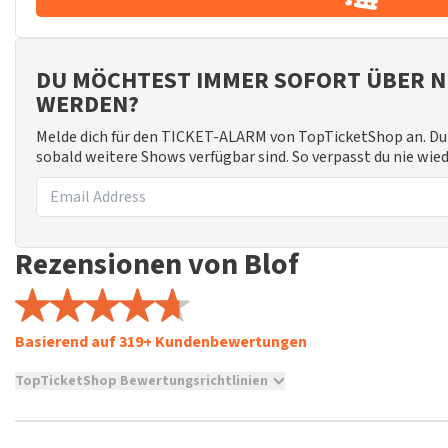
DU MÖCHTEST IMMER SOFORT ÜBER N
WERDEN?
Melde dich für den TICKET-ALARM von TopTicketShop an. Du 
sobald weitere Shows verfügbar sind. So verpasst du nie wie
Rezensionen von Blof
Basierend auf 319+ Kundenbewertungen
TopTicketShop Bewertungsrichtlinien
TopTicketShop sammelt Bewertungen von echten Kunden. Es is
Tickets bei TopTicketShop gekauft hast. Beiträge mit beleidig