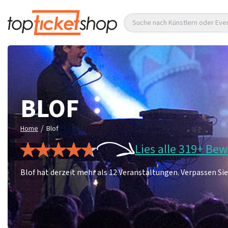
Suche nach Künstlern oder Eve
BLOF
/
Home
Blof
Lies alle 319+ Be
Blof hat derzeit mehr als 12 Veranstaltungen. Verpassen Sie 