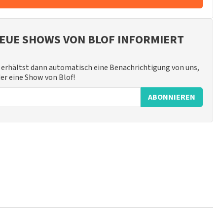
EUE SHOWS VON BLOF INFORMIERT
erhältst dann automatisch eine Benachrichtigung von uns,
der eine Show von Blof!
ABONNIEREN
t nicht möglich, eine Bewertung abzugeben, wenn du keine
ender Sprache und/oder falschen Angaben werden nicht