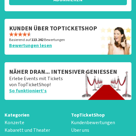
KUNDEN ÜBER TOPTICKETSHOP
Basierend auf
113.242
Bewertungen
Bewertungen lesen
NÄHER DRAN... INTENSIVER GENIESSEN
Erlebe Events mit Tickets
von TopTicketShop!
So funktioniert‘s
Kategorien
TopTicketShop
Konzerte
Kundenbewertungen
Kabarett und Theater
Über uns