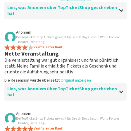
Lies, was Anoniem über TopTicketShop geschrieben
hat
Bewertung von Anoniem über
TopTicketShop
Anoniem
Bei TopTicketShop Tickets gekauft für Beach Boys Best in World Forum
Klasse
Theater, Den Haag
Gut organisiert und übersichtlich, du kannst hier sicher
Verifizierter Kauf
Nette Veranstaltung
bestellen und das mache ich beim nächsten Mal wieder.
Die Rezension wurde übersetzt
Original anzeigen
Die Veranstaltung war gut organisiert und fand pünktlich
statt. Meine Familie erhielt die Tickets als Geschenk und
erlebte die Aufführung sehr positiv.
Die Rezension wurde übersetzt
Original anzeigen
Lies, was Anoniem über TopTicketShop geschrieben
hat
Bewertung von Anoniem über
TopTicketShop
Anoniem
Bei TopTicketShop Tickets gekauft für Beach Boys Best in World Forum
Zu teuer und verspätete Lieferung
Theater, Den Haag
Diese ausgetauschten Tickets werden von
Verifizierter Kauf