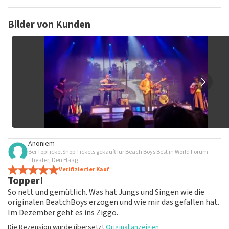
TopTicketShop sammelt Bewertungen von echten Kunden.
Es ist nicht möglich, eine Bewertung abzugeben, wenn du
Bilder von Kunden
keine Tickets bei TopTicketShop gekauft hast. Beiträge mit
beleidigender Sprache und/oder falschen Angaben werden
nicht veröffentlicht. Es kann einige Wochen dauern, bis eine
Bewertung veröffentlicht wird.
Anoniem
Bei TopTicketShop Tickets gekauft für Beach Boys Best in World Forum
Theater, Den Haag
Verifizierter Kauf
Topper!
So nett und gemütlich. Was hat Jungs und Singen wie die
originalen BeatchBoys erzogen und wie mir das gefallen hat.
Im Dezember geht es ins Ziggo.
Die Rezension wurde übersetzt
Original anzeigen