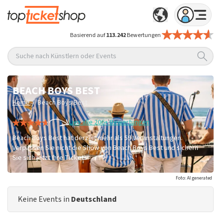
Basierend auf
113.242
Bewertungen
Suche nach Künstlern oder Events
BEACH BOYS BEST
/
Home
Beach Boys Best
Lies alle 206+ Bewertungen
Beach Boys Best hat derzeit mehr als 59 Veranstaltungen.
Verpassen Sie nicht die Show von Beach Boys Best und sichern
Sie sich jetzt Ihre Tickets!
Foto: AI generated
Keine Events in
Deutschland