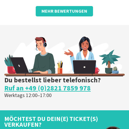
Bewertung von Anoniem über
TopTicketShop
MEHR BEWERTUNGEN
Schade, dass wir jemanden finden
mussten, der Tickets ausdruckt.
Für uns lief alles reibungslos. Wir sind gut auf den
Beinen, sonst wäre es schwierig geworden.. Toll, sehr
gut, am liebsten während der Show nicht auf die
Toilette gehen oder so... Das ist schwierig
Die Rezension wurde übersetzt
Original anzeigen
Du bestellst lieber telefonisch?
Ruf an +49 (0)2821 7859 978
Werktags 12:00–17:00
MÖCHTEST DU DEIN(E) TICKET(S)
VERKAUFEN?