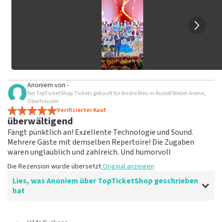
Bewertung veröffentlicht wird.
Anoniem
von
-
Bei TopTicketShop Tickets gekauft für Andre Rieu in Rudolf Weber Arena,
Oberhausen
Verifizierter Kauf
überwältigend
Fängt pünktlich an! Exzellente Technologie und Sound.
Mehrere Gäste mit demselben Repertoire! Die Zugaben
waren unglaublich und zahlreich. Und humorvoll
Die Rezension wurde übersetzt
Original anzeigen
Lies, was Anoniem über TopTicketShop geschrieben
hat
Bewertung von Anoniem über
TopTicketShop