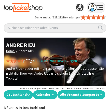
Basierend auf
113.182
Bewertungen
Suche nach Künstlern oder Events
ANDRE RIEU
/
Home
Andre Rieu
Lies alle 5.606+ Bewertungen
Andre Rieu hat derzeit mehr als 14 Veranstaltungen. Verpassen Sie
nicht die Show von Andre Rieu und sichern Sie sich jetzt Ihre
Tickets!
Foto: Andre Rieu (Modified)– Fotocredits: Karl-Heinz Meurer – Wikimedia Commons
Deutschland
Kalender
Alle Veranstaltungsorte
3
Events in
Deutschland