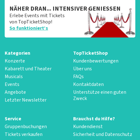
NÄHER DRAN... INTENSIVER GENIESSEN
Erlebe Events mit Tickets
von TopTicketShop!
So funktioniert‘s
Kategorien
TopTicketShop
Konzerte
Kundenbewertungen
Kabarett und Theater
Über uns
Musicals
FAQs
Events
Kontaktdaten
Angebote
Unterstütze einen guten
Zweck
Letzter Newsletter
Service
Brauchst du Hilfe?
Gruppenbuchungen
Kundendienst
Tickets verkaufen
Sicherheit und Datenschutz