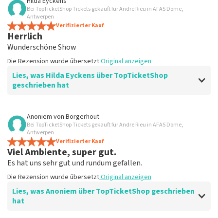
Hilda Eyckens
Bei TopTicketShop Tickets gekauft für Andre Rieu in AFAS Dome,
Wie versprochen wurden die Tickets
Antwerpen
rechtzeitig versendet
Verifizierter Kauf
Herrlich
Klar. Darum geht es
Wunderschöne Show
Die Rezension wurde übersetzt
Original anzeigen
Die Rezension wurde übersetzt
Original anzeigen
Lies, was Hilda Eyckens über TopTicketShop
geschrieben hat
Bewertung von Hilda Eyckens über
TopTicketShop
Anoniem
von
Borgerhout
Bei TopTicketShop Tickets gekauft für Andre Rieu in AFAS Dome,
gut
Antwerpen
Die Rezension wurde übersetzt
Verifizierter Kauf
Original anzeigen
Viel Ambiente, super gut.
Es hat uns sehr gut und rundum gefallen.
Die Rezension wurde übersetzt
Original anzeigen
Lies, was Anoniem über TopTicketShop geschrieben
hat