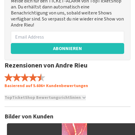
Melde dich für den TICKET-ALARM von TopTicketShop
an. Du erhältst dann automatisch eine
Benachrichtigung von uns, sobald weitere Shows
verfügbar sind. So verpasst du nie wieder eine Show von
Andre Rieu!
ABONNIEREN
Rezensionen von Andre Rieu
Basierend auf 5.606+ Kundenbewertungen
TopTicketShop Bewertungsrichtlinien
TopTicketShop sammelt Bewertungen von echten Kunden.
Es ist nicht möglich, eine Bewertung abzugeben, wenn du
Bilder von Kunden
keine Tickets bei TopTicketShop gekauft hast. Beiträge mit
beleidigender Sprache und/oder falschen Angaben werden
nicht veröffentlicht. Es kann einige Wochen dauern, bis eine