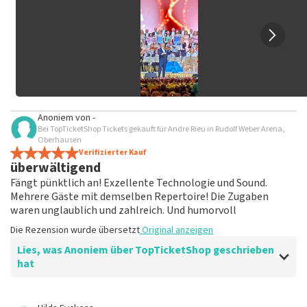
Bewertung veröffentlicht wird.
Anoniem
von
-
Bei TopTicketShop Tickets gekauft für Andre Rieu in Rudolf Weber Arena,
Oberhausen
Verifizierter Kauf
überwältigend
Fängt pünktlich an! Exzellente Technologie und Sound.
Mehrere Gäste mit demselben Repertoire! Die Zugaben
waren unglaublich und zahlreich. Und humorvoll
Die Rezension wurde übersetzt
Original anzeigen
Lies, was Anoniem über TopTicketShop geschrieben
hat
Bewertung von Anoniem über
TopTicketShop