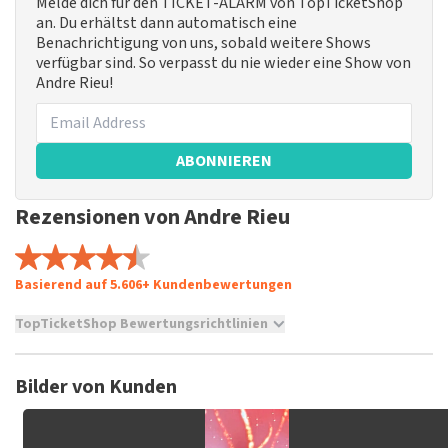
Melde dich für den TICKET-ALARM von TopTicketShop
an. Du erhältst dann automatisch eine
Benachrichtigung von uns, sobald weitere Shows
verfügbar sind. So verpasst du nie wieder eine Show von
Andre Rieu!
ABONNIEREN
Rezensionen von Andre Rieu
Basierend auf 5.606+ Kundenbewertungen
TopTicketShop Bewertungsrichtlinien
TopTicketShop sammelt Bewertungen von echten Kunden.
Es ist nicht möglich, eine Bewertung abzugeben, wenn du
Bilder von Kunden
keine Tickets bei TopTicketShop gekauft hast. Beiträge mit
beleidigender Sprache und/oder falschen Angaben werden
nicht veröffentlicht. Es kann einige Wochen dauern, bis eine