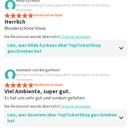
Hilda Eyckens
Bei TopTicketShop Tickets gekauft für Andre Rieu in AFAS Dome,
Wie versprochen wurden die Tickets
Antwerpen
rechtzeitig versendet
Verifizierter Kauf
Herrlich
Klar. Darum geht es
Wunderschöne Show
Die Rezension wurde übersetzt
Original anzeigen
Die Rezension wurde übersetzt
Original anzeigen
Lies, was Hilda Eyckens über TopTicketShop
geschrieben hat
Bewertung von Hilda Eyckens über
TopTicketShop
Anoniem
von
Borgerhout
Bei TopTicketShop Tickets gekauft für Andre Rieu in AFAS Dome,
gut
Antwerpen
Die Rezension wurde übersetzt
Verifizierter Kauf
Original anzeigen
Viel Ambiente, super gut.
Es hat uns sehr gut und rundum gefallen.
Die Rezension wurde übersetzt
Original anzeigen
Lies, was Anoniem über TopTicketShop geschrieben
hat