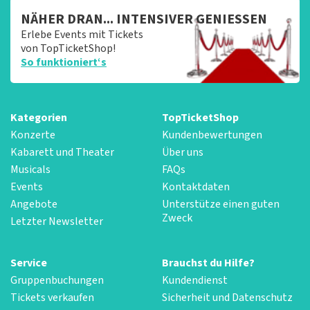
NÄHER DRAN... INTENSIVER GENIESSEN
Erlebe Events mit Tickets
von TopTicketShop!
So funktioniert‘s
Kategorien
TopTicketShop
Konzerte
Kundenbewertungen
Kabarett und Theater
Über uns
Musicals
FAQs
Events
Kontaktdaten
Angebote
Unterstütze einen guten
Zweck
Letzter Newsletter
Service
Brauchst du Hilfe?
Gruppenbuchungen
Kundendienst
Tickets verkaufen
Sicherheit und Datenschutz