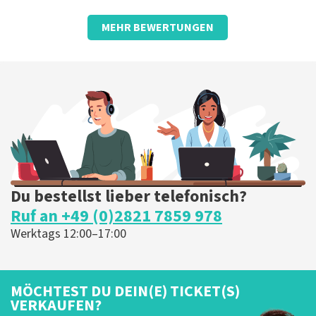
Bewertung von Anoniem über
TopTicketShop
MEHR BEWERTUNGEN
Schade, dass wir jemanden finden
mussten, der Tickets ausdruckt.
Für uns lief alles reibungslos. Wir sind gut auf den
Beinen, sonst wäre es schwierig geworden.. Toll, sehr
gut, am liebsten während der Show nicht auf die
Toilette gehen oder so... Das ist schwierig
Die Rezension wurde übersetzt
Original anzeigen
Du bestellst lieber telefonisch?
Ruf an +49 (0)2821 7859 978
Werktags 12:00–17:00
MÖCHTEST DU DEIN(E) TICKET(S)
VERKAUFEN?