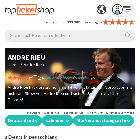
Basierend auf
113.182
Bewertungen
Suche nach Künstlern oder Events
ANDRE RIEU
/
Home
Andre Rieu
Lies alle 5.606+ Bewertungen
Andre Rieu hat derzeit mehr als 14 Veranstaltungen. Verpassen Sie
nicht die Show von Andre Rieu und sichern Sie sich jetzt Ihre
Tickets!
Foto: Andre Rieu (Modified)– Fotocredits: Karl-Heinz Meurer – Wikimedia Commons
Deutschland
Kalender
Alle Veranstaltungsorte
3
Events in
Deutschland