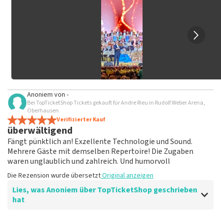
nicht veröffentlicht. Es kann einige Wochen dauern, bis eine
Bewertung veröffentlicht wird.
Anoniem
von
-
Bei TopTicketShop Tickets gekauft für Andre Rieu in Rudolf Weber Arena,
Oberhausen
Verifizierter Kauf
überwältigend
Fängt pünktlich an! Exzellente Technologie und Sound.
Mehrere Gäste mit demselben Repertoire! Die Zugaben
waren unglaublich und zahlreich. Und humorvoll
Die Rezension wurde übersetzt
Original anzeigen
Lies, was Anoniem über TopTicketShop geschrieben
hat