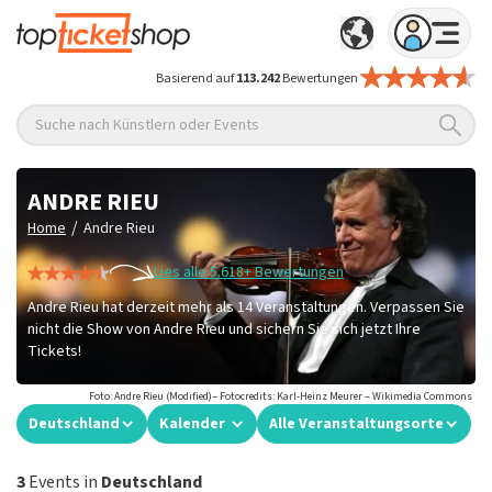
Basierend auf
113.242
Bewertungen
Suche nach Künstlern oder Events
ANDRE RIEU
/
Home
Andre Rieu
Lies alle 5.618+ Bewertungen
Andre Rieu hat derzeit mehr als 14 Veranstaltungen. Verpassen Sie
nicht die Show von Andre Rieu und sichern Sie sich jetzt Ihre
Tickets!
Foto: Andre Rieu (Modified)– Fotocredits: Karl-Heinz Meurer – Wikimedia Commons
Deutschland
Kalender
Alle Veranstaltungsorte
3
Events in
Deutschland