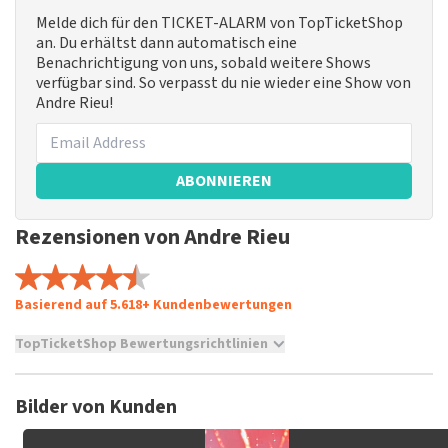
Melde dich für den TICKET-ALARM von TopTicketShop
an. Du erhältst dann automatisch eine
Benachrichtigung von uns, sobald weitere Shows
verfügbar sind. So verpasst du nie wieder eine Show von
Andre Rieu!
ABONNIEREN
Rezensionen von Andre Rieu
Basierend auf 5.618+ Kundenbewertungen
TopTicketShop Bewertungsrichtlinien
TopTicketShop sammelt Bewertungen von echten Kunden.
Es ist nicht möglich, eine Bewertung abzugeben, wenn du
Bilder von Kunden
keine Tickets bei TopTicketShop gekauft hast. Beiträge mit
beleidigender Sprache und/oder falschen Angaben werden