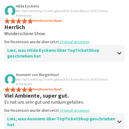
Bewertung von Anoniem über
TopTicketShop
Hilda Eyckens
Bei TopTicketShop Tickets gekauft für Andre Rieu in AFAS Dome,
Wie versprochen wurden die Tickets
Antwerpen
rechtzeitig versendet
Verifizierter Kauf
Herrlich
Klar. Darum geht es
Wunderschöne Show
Die Rezension wurde übersetzt
Original anzeigen
Die Rezension wurde übersetzt
Original anzeigen
Lies, was Hilda Eyckens über TopTicketShop
geschrieben hat
Bewertung von Hilda Eyckens über
TopTicketShop
Anoniem
von
Borgerhout
Bei TopTicketShop Tickets gekauft für Andre Rieu in AFAS Dome,
gut
Antwerpen
Die Rezension wurde übersetzt
Verifizierter Kauf
Original anzeigen
Viel Ambiente, super gut.
Es hat uns sehr gut und rundum gefallen.
Die Rezension wurde übersetzt
Original anzeigen
Lies, was Anoniem über TopTicketShop geschrieben
hat