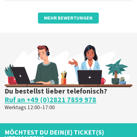
Bewertung von Anoniem über
TopTicketShop
MEHR BEWERTUNGEN
Schade, dass wir jemanden finden
mussten, der Tickets ausdruckt.
Für uns lief alles reibungslos. Wir sind gut auf den
Beinen, sonst wäre es schwierig geworden.. Toll, sehr
gut, am liebsten während der Show nicht auf die
Toilette gehen oder so... Das ist schwierig
Die Rezension wurde übersetzt
Original anzeigen
Du bestellst lieber telefonisch?
Ruf an +49 (0)2821 7859 978
Werktags 12:00–17:00
MÖCHTEST DU DEIN(E) TICKET(S)