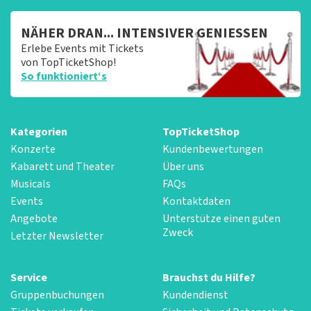
NÄHER DRAN... INTENSIVER GENIESSEN
Erlebe Events mit Tickets
von TopTicketShop!
So funktioniert‘s
Kategorien
TopTicketShop
Konzerte
Kundenbewertungen
Kabarett und Theater
Über uns
Musicals
FAQs
Events
Kontaktdaten
Angebote
Unterstütze einen guten
Zweck
Letzter Newsletter
Service
Brauchst du Hilfe?
Gruppenbuchungen
Kundendienst