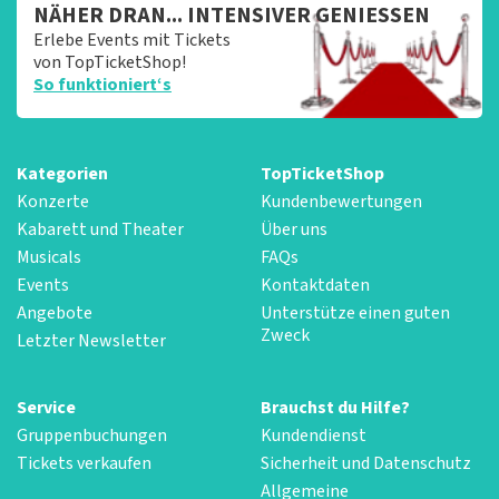
NÄHER DRAN... INTENSIVER GENIESSEN
Erlebe Events mit Tickets
von TopTicketShop!
So funktioniert‘s
Kategorien
TopTicketShop
Konzerte
Kundenbewertungen
Kabarett und Theater
Über uns
Musicals
FAQs
Events
Kontaktdaten
Angebote
Unterstütze einen guten
Zweck
Letzter Newsletter
Service
Brauchst du Hilfe?
Gruppenbuchungen
Kundendienst
Tickets verkaufen
Sicherheit und Datenschutz
Allgemeine