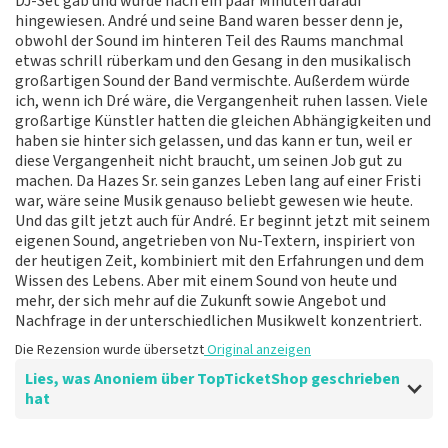
DJ-Set gab und wurde nach ein paar Minuten darauf
hingewiesen. André und seine Band waren besser denn je,
obwohl der Sound im hinteren Teil des Raums manchmal
etwas schrill rüberkam und den Gesang in den musikalisch
großartigen Sound der Band vermischte. Außerdem würde
ich, wenn ich Dré wäre, die Vergangenheit ruhen lassen. Viele
großartige Künstler hatten die gleichen Abhängigkeiten und
haben sie hinter sich gelassen, und das kann er tun, weil er
diese Vergangenheit nicht braucht, um seinen Job gut zu
machen. Da Hazes Sr. sein ganzes Leben lang auf einer Fristi
war, wäre seine Musik genauso beliebt gewesen wie heute.
Und das gilt jetzt auch für André. Er beginnt jetzt mit seinem
eigenen Sound, angetrieben von Nu-Textern, inspiriert von
der heutigen Zeit, kombiniert mit den Erfahrungen und dem
Wissen des Lebens. Aber mit einem Sound von heute und
mehr, der sich mehr auf die Zukunft sowie Angebot und
Nachfrage in der unterschiedlichen Musikwelt konzentriert.
Die Rezension wurde übersetzt
Original anzeigen
Lies, was Anoniem über TopTicketShop geschrieben
hat