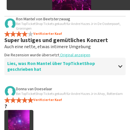
Ron Mantel
von
Beetsterzwaag
Bei TopTicketShop Tickets gekauft für Andre Hazes Jr in De Oosterpoort,
Groningen
Verifizierter Kauf
Super lustiges und gemütliches Konzert
Auch eine nette, etwas intimere Umgebung
Die Rezension wurde übersetzt
Original anzeigen
Lies, was Ron Mantel über TopTicketShop
geschrieben hat
Bewertung von Ron Mantel über
TopTicketShop
Donna van Doeselaar
Bei TopTicketShop Tickets gekauft für Andre Hazes Jr in Ahoy, Rotterdam
Super lustig
Verifizierter Kauf
Gut organisiert
?
Die Rezension wurde übersetzt
Original anzeigen