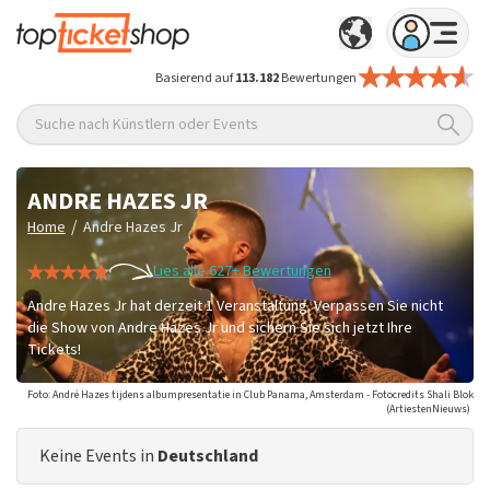
Basierend auf
113.182
Bewertungen
Suche nach Künstlern oder Events
ANDRE HAZES JR
/
Home
Andre Hazes Jr
Lies alle 627+ Bewertungen
Andre Hazes Jr hat derzeit 1 Veranstaltung. Verpassen Sie nicht
die Show von Andre Hazes Jr und sichern Sie sich jetzt Ihre
Tickets!
Foto: André Hazes tijdens albumpresentatie in Club Panama, Amsterdam - Fotocredits Shali Blok
(ArtiestenNieuws)
Keine Events in
Deutschland