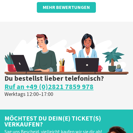
Bewertung von Anoniem über
TopTicketShop
MEHR BEWERTUNGEN
Gut gepflegt und kundenfreundlich
Die Rezension wurde übersetzt
Original anzeigen
Du bestellst lieber telefonisch?
Ruf an +49 (0)2821 7859 978
Werktags 12:00–17:00
MÖCHTEST DU DEIN(E) TICKET(S)
VERKAUFEN?
Sag uns Bescheid, vielleicht kaufen wir sie dir ab!