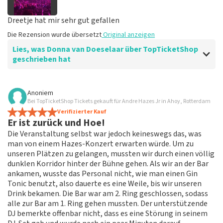
Dreetje hat mir sehr gut gefallen
Die Rezension wurde übersetzt
Original anzeigen
Lies, was Donna van Doeselaar über TopTicketShop
geschrieben hat
Bewertung von Donna van Doeselaar über
TopTicketShop
Anoniem
Bei TopTicketShop Tickets gekauft für Andre Hazes Jr in Ahoy, Rotterdam
Gut organisiert
Verifizierter Kauf
Die Rezension wurde übersetzt
Original anzeigen
Er ist zurück und Hoe!
Die Veranstaltung selbst war jedoch keineswegs das, was
man von einem Hazes-Konzert erwarten würde. Um zu
unseren Plätzen zu gelangen, mussten wir durch einen völlig
dunklen Korridor hinter der Bühne gehen. Als wir an der Bar
ankamen, wusste das Personal nicht, wie man einen Gin
Tonic benutzt, also dauerte es eine Weile, bis wir unseren
Drink bekamen. Die Bar war am 2. Ring geschlossen, sodass
alle zur Bar am 1. Ring gehen mussten. Der unterstützende
DJ bemerkte offenbar nicht, dass es eine Störung in seinem