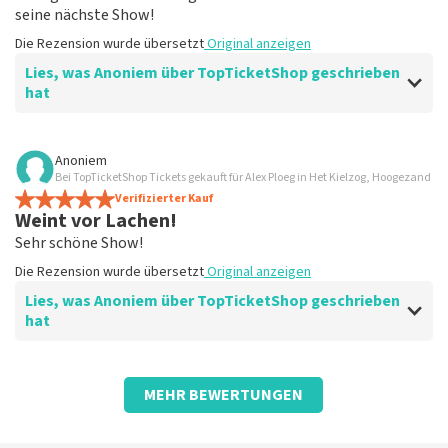
seine nächste Show!
Die Rezension wurde übersetzt
Original anzeigen
Lies, was Anoniem über TopTicketShop geschrieben
hat
Bewertung von Anoniem über
TopTicketShop
Anoniem
Bei TopTicketShop Tickets gekauft für Alex Ploeg in Het Kielzog, Hoogezand
Gut, alles lief reibungslos.
Verifizierter Kauf
Die Rezension wurde übersetzt
Original anzeigen
Weint vor Lachen!
Sehr schöne Show!
Die Rezension wurde übersetzt
Original anzeigen
Lies, was Anoniem über TopTicketShop geschrieben
hat
Bewertung von Anoniem über
TopTicketShop
MEHR BEWERTUNGEN
Gipfeltreffen
Die Rezension wurde übersetzt
Original anzeigen