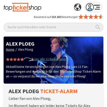
Basierend auf
113.182
Bewertungen
Suche nach Künstlern oder Events
ALEX PLOEG
/
Home
Alex Ploeg
Lies alle 11 Bewertungen
Aktuell keine Veranstaltungen von Alex Ploeg. Lies 11 Fan-
Bewertungen und melde dich für den TopTicketShop Ticket-Alarm
an — so verpasst du nie eine neue Show von Alex Ploeg!
ALEX PLOEG
TICKET-ALARM
Lieber Fan von Alex Ploeg,
Im Moment haben wir leider keine Tickets für Alex