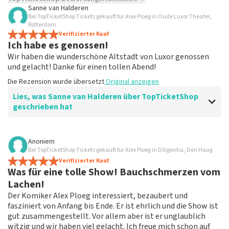
Sanne van Halderen
Bei TopTicketShop Tickets gekauft für Alex Ploeg in Oude Luxor Theater,
TopTicketShop sammelt Bewertungen von echten Kunden.
Rotterdam
Es ist nicht möglich, eine Bewertung abzugeben, wenn du
Verifizierter Kauf
keine Tickets bei TopTicketShop gekauft hast. Beiträge mit
Ich habe es genossen!
beleidigender Sprache und/oder falschen Angaben werden
Wir haben die wunderschöne Altstadt von Luxor genossen
nicht veröffentlicht. Es kann einige Wochen dauern, bis eine
und gelacht! Danke für einen tollen Abend!
Bewertung veröffentlicht wird.
Die Rezension wurde übersetzt
Original anzeigen
Lies, was Sanne van Halderen über TopTicketShop
geschrieben hat
Bewertung von Sanne van Halderen über
TopTicketShop
Anoniem
Bei TopTicketShop Tickets gekauft für Alex Ploeg in Diligentia, Den Haag
fein
Verifizierter Kauf
Genau wie erwartet! Ich bin froh, dass wir trotzdem
Was für eine tolle Show! Bauchschmerzen vom
Tickets für eine ausverkaufte Show bekommen
Lachen!
konnten!
Der Komiker Alex Ploeg interessiert, bezaubert und
Die Rezension wurde übersetzt
Original anzeigen
fasziniert von Anfang bis Ende. Er ist ehrlich und die Show ist
gut zusammengestellt. Vor allem aber ist er unglaublich
witzig und wir haben viel gelacht. Ich freue mich schon auf