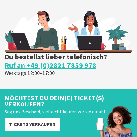
Du bestellst lieber telefonisch?
Ruf an +49 (0)2821 7859 978
Werktags 12:00–17:00
MÖCHTEST DU DEIN(E) TICKET(S)
VERKAUFEN?
Sag uns Bescheid, vielleicht kaufen wir sie dir ab!
TICKETS VERKAUFEN