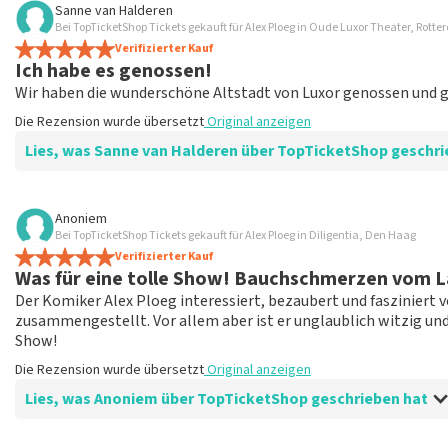
Sanne van Halderen
TopTicketShop sammelt Bewertungen von echten Kunden. Es is
Bei TopTicketShop Tickets gekauft für Alex Ploeg in Oude Luxor Theater, Rott
Tickets bei TopTicketShop gekauft hast. Beiträge mit beleidig
Verifizierter Kauf
Ich habe es genossen!
veröffentlicht. Es kann einige Wochen dauern, bis eine Bewertun
Wir haben die wunderschöne Altstadt von Luxor genossen und ge
Die Rezension wurde übersetzt
Original anzeigen
Lies, was Sanne van Halderen über TopTicketShop geschri
Bewertung von Sanne van Halderen über
TopTicketShop
Anoniem
Bei TopTicketShop Tickets gekauft für Alex Ploeg in Diligentia, Den Haag
fein
Verifizierter Kauf
Genau wie erwartet! Ich bin froh, dass wir trotzdem Ticket
Was für eine tolle Show! Bauchschmerzen vom 
Die Rezension wurde übersetzt
Original anzeigen
Der Komiker Alex Ploeg interessiert, bezaubert und fasziniert vo
zusammengestellt. Vor allem aber ist er unglaublich witzig und 
Show!
Die Rezension wurde übersetzt
Original anzeigen
Lies, was Anoniem über TopTicketShop geschrieben hat