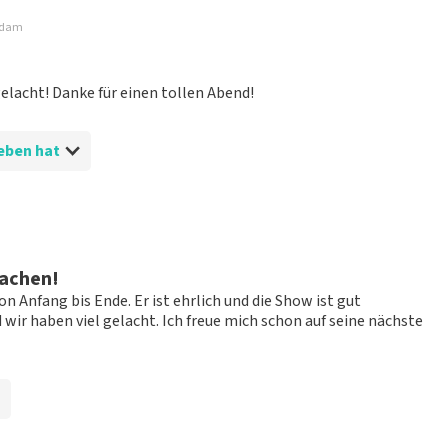
t nicht möglich, eine Bewertung abzugeben, wenn du keine
erdam
ender Sprache und/oder falschen Angaben werden nicht
g veröffentlicht wird.
lacht! Danke für einen tollen Abend!
eben hat
s für eine ausverkaufte Show bekommen konnten!
Lachen!
n Anfang bis Ende. Er ist ehrlich und die Show ist gut
wir haben viel gelacht. Ich freue mich schon auf seine nächste