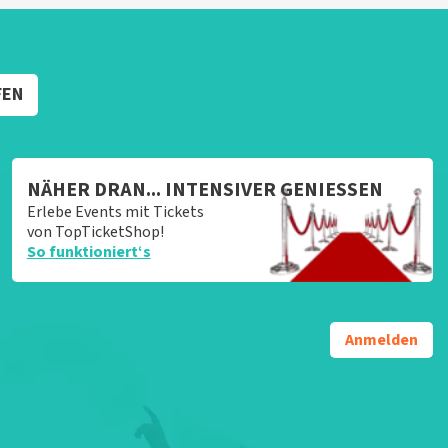
FEN
NÄHER DRAN... INTENSIVER GENIESSEN
Erlebe Events mit Tickets
von TopTicketShop!
So funktioniert‘s
Anmelden