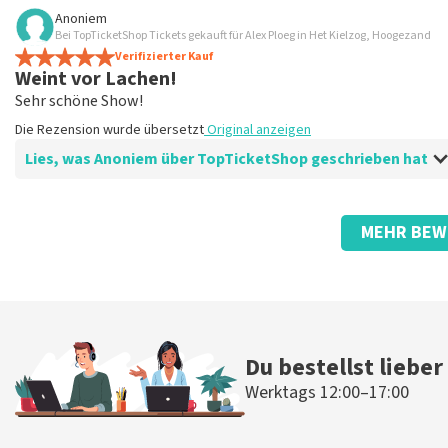
Bewertung von Anoniem über
TopTicketShop
Anoniem
Bei TopTicketShop Tickets gekauft für Alex Ploeg in Het Kielzog, Hoogezand
Gut, alles lief reibungslos.
Verifizierter Kauf
Die Rezension wurde übersetzt
Original anzeigen
Weint vor Lachen!
Sehr schöne Show!
Die Rezension wurde übersetzt
Original anzeigen
Lies, was Anoniem über TopTicketShop geschrieben hat
Bewertung von Anoniem über
TopTicketShop
MEHR BEW
Gipfeltreffen
Die Rezension wurde übersetzt
Original anzeigen
Du bestellst lieber
Werktags 12:00–17:00