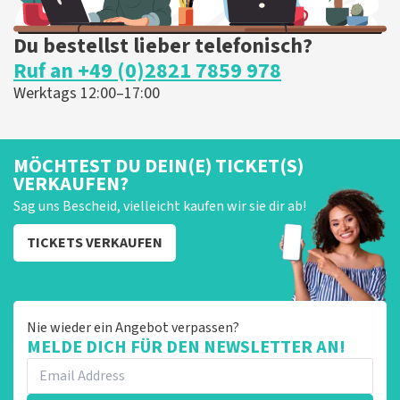
Du bestellst lieber telefonisch?
Ruf an +49 (0)2821 7859 978
Werktags 12:00–17:00
MÖCHTEST DU DEIN(E) TICKET(S)
VERKAUFEN?
Sag uns Bescheid, vielleicht kaufen wir sie dir ab!
TICKETS VERKAUFEN
Nie wieder ein Angebot verpassen?
MELDE DICH FÜR DEN NEWSLETTER AN!