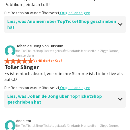
Publikum, einfach toll!
Die Rezension wurde übersetzt
Original anzeigen
Lies, was Anoniem über TopTicketShop geschrieben
hat
Bewertung von Anoniem über
TopTicketShop
Johan de Jong
von
Bussum
Bei TopTicketShop Tickets gekauft für Alanis Morissette in Ziggo Dome,
Übersichtlich, Top-Lage
Amsterdam
Einfach, gute Tickets und top Organisation, tolle
Verifizierter Kauf
Toller Sänger
Location und tolles Publikum
Die Rezension wurde übersetzt
Original anzeigen
Es ist einfach absurd, wie rein ihre Stimme ist. Lieber live als
auf CD
Die Rezension wurde übersetzt
Original anzeigen
Lies, was Johan de Jong über TopTicketShop
geschrieben hat
Bewertung von Johan de Jong über
TopTicketShop
Anoniem
Bei TopTicketShop Tickets gekauft für Alanis Morissette in Ziggo Dome,