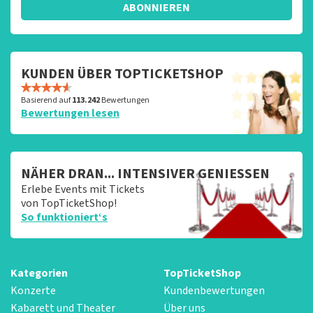
ABONNIEREN
KUNDEN ÜBER TOPTICKETSHOP
Basierend auf
113.242
Bewertungen
Bewertungen lesen
NÄHER DRAN... INTENSIVER GENIESSEN
Erlebe Events mit Tickets
von TopTicketShop!
So funktioniert‘s
Kategorien
TopTicketShop
Konzerte
Kundenbewertungen
Kabarett und Theater
Über uns