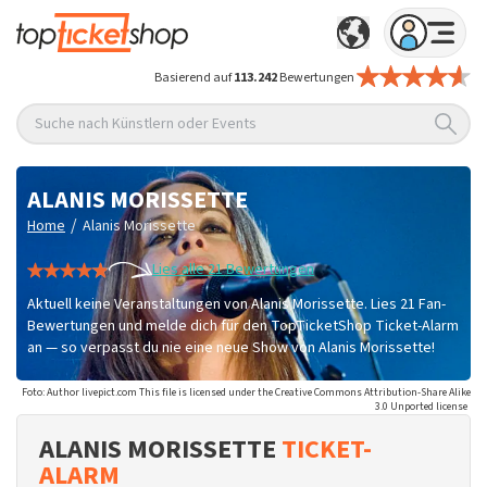
Basierend auf
113.242
Bewertungen
Suche nach Künstlern oder Events
ALANIS MORISSETTE
/
Home
Alanis Morissette
Lies alle 21 Bewertungen
Aktuell keine Veranstaltungen von Alanis Morissette. Lies 21 Fan-
Bewertungen und melde dich für den TopTicketShop Ticket-Alarm
an — so verpasst du nie eine neue Show von Alanis Morissette!
Foto: Author livepict.com This file is licensed under the Creative Commons Attribution-Share Alike
3.0 Unported license
ALANIS MORISSETTE
TICKET-
ALARM