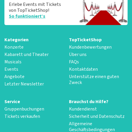
Erlebe Events mit Tickets
von TopTicketShop!
So funktioniert‘s
Kategorien
TopTicketShop
Konzerte
Kundenbewertungen
Kabarett und Theater
Über uns
Musicals
FAQs
Events
Kontaktdaten
Angebote
Unterstütze einen guten
Zweck
Letzter Newsletter
Service
Brauchst du Hilfe?
Gruppenbuchungen
Kundendienst
Tickets verkaufen
Sicherheit und Datenschutz
Allgemeine
Geschäftsbedingungen