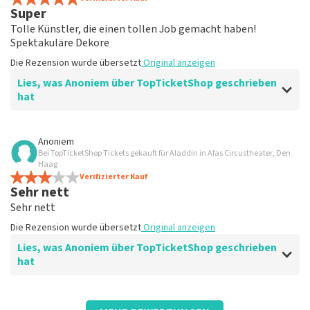
Super
Tolle Künstler, die einen tollen Job gemacht haben!
Spektakuläre Dekore
Die Rezension wurde übersetzt
Original anzeigen
Lies, was Anoniem über TopTicketShop geschrieben
hat
Bewertung von Anoniem über
TopTicketShop
Anoniem
Bei TopTicketShop Tickets gekauft für Aladdin in Afas Circustheater, Den
Unvergessliches Musical. Hat meine
Haag
Erwartungen übertroffen
Verifizierter Kauf
Sehr nett
Sehr gut
Sehr nett
Die Rezension wurde übersetzt
Original anzeigen
Die Rezension wurde übersetzt
Original anzeigen
Lies, was Anoniem über TopTicketShop geschrieben
hat
Bewertung von Anoniem über
TopTicketShop