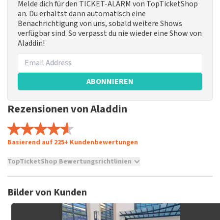
Melde dich für den TICKET-ALARM von TopTicketShop
an. Du erhältst dann automatisch eine
Benachrichtigung von uns, sobald weitere Shows
verfügbar sind. So verpasst du nie wieder eine Show von
Aladdin!
ABONNIEREN
Rezensionen von Aladdin
Basierend auf 225+ Kundenbewertungen
TopTicketShop Bewertungsrichtlinien
TopTicketShop sammelt Bewertungen von echten Kunden.
Es ist nicht möglich, eine Bewertung abzugeben, wenn du
Bilder von Kunden
keine Tickets bei TopTicketShop gekauft hast. Beiträge mit
beleidigender Sprache und/oder falschen Angaben werden