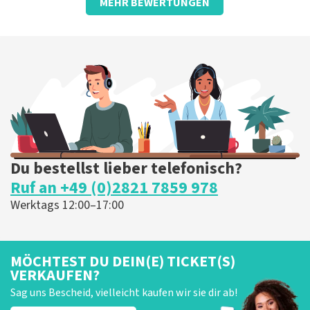
MEHR BEWERTUNGEN
gut
gut
Die Rezension wurde übersetzt
Original anzeigen
Du bestellst lieber telefonisch?
Ruf an +49 (0)2821 7859 978
Werktags 12:00–17:00
MÖCHTEST DU DEIN(E) TICKET(S)
VERKAUFEN?
Sag uns Bescheid, vielleicht kaufen wir sie dir ab!