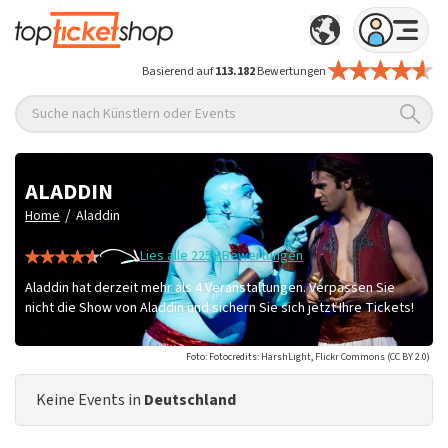
Basierend auf
113.182
Bewertungen
Suche nach Künstlern oder Events
ALADDIN
/
Home
Aladdin
Lies alle 225+ Bewertungen
Aladdin hat derzeit mehr als 4 Veranstaltungen. Verpassen Sie
nicht die Show von Aladdin und sichern Sie sich jetzt Ihre Tickets!
Foto: Fotocredits: HarshLight, Flickr Commons (CC BY 2.0)
Keine Events in
Deutschland