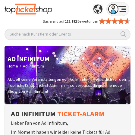
Basierend auf
113.182
Bewertungen
Suche nach Künstlern oder Events
AD INFINITUM
/
Home
Ad Infinitum
Aktuell keine Veranstaltungen von Ad Infinitum. Melde dich für den
TopTicketShop Ticket-Alarm an — so verpasst du nie eine neue
Show von Ad Infinitum!
AD INFINITUM
TICKET-ALARM
Lieber Fan von Ad Infinitum,
Im Moment haben wir leider keine Tickets für Ad