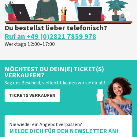
Du bestellst lieber telefonisch?
Ruf an +49 (0)2821 7859 978
Werktags 12:00–17:00
MÖCHTEST DU DEIN(E) TICKET(S)
VERKAUFEN?
Sag uns Bescheid, vielleicht kaufen wir sie dir ab!
TICKETS VERKAUFEN
Nie wieder ein Angebot verpassen?
MELDE DICH FÜR DEN NEWSLETTER AN!