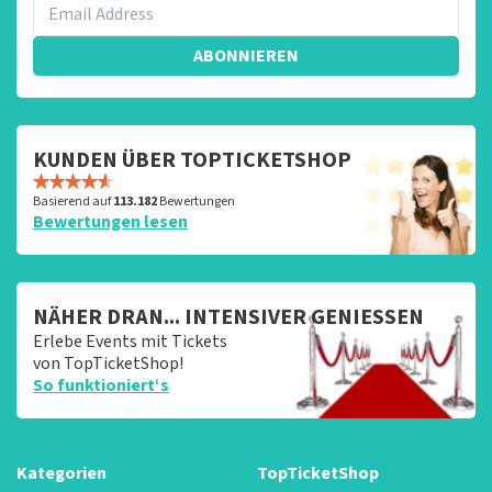
ABONNIEREN
KUNDEN ÜBER TOPTICKETSHOP
Basierend auf
113.182
Bewertungen
Bewertungen lesen
NÄHER DRAN... INTENSIVER GENIESSEN
Erlebe Events mit Tickets
von TopTicketShop!
So funktioniert‘s
Kategorien
TopTicketShop