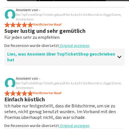
Anoniem
von
-
Bei TopTicketShop Tickets gekauft für Acda En De Munnik in Ziggo Dome,
Amsterdam
Verifizierter Kauf
Super lustig und sehr gemütlich
Für jeden sehr zu empfehlen
Die Rezension wurde übersetzt
Original anzeigen
Lies, was Anoniem über TopTicketShop geschrieben
hat
Bewertung von Anoniem über
TopTicketShop
Anoniem
von
-
Bei TopTicketShop Tickets gekauft für Acda En De Munnik in Ziggo Dome,
Allerdings sehr teuer.
Amsterdam
Die Rezension wurde übersetzt
Verifizierter Kauf
Original anzeigen
Einfach köstlich
Ich habe nur festgestellt, dass die Bildschirme, um sie zu
sehen, nicht genug benutzt wurden.. Im Vorband mit den
Poemas überhaupt nicht, das war schade.
Die Rezension wurde übersetzt
Original anzeigen