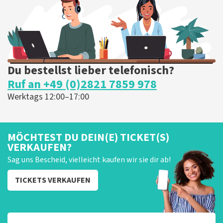
Du bestellst lieber telefonisch?
Ruf an +49 (0)2821 7859 978
Werktags 12:00–17:00
MÖCHTEST DU DEIN(E) TICKET(S)
VERKAUFEN?
Sag uns Bescheid, vielleicht kaufen wir sie dir ab!
TICKETS VERKAUFEN