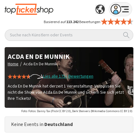
Basierend auf
113.242
Bewertungen
Suche nach Künstlern oder Events
ACDA EN DE MUNNIK
/
Home
Acda En De Munnik
Lies alle 171+ Bewertungen
Acda En De Munnik hat derzeit 1 Veranstaltung. Verpassen Sie
nicht die Show von Acda En De Munnik und sichern Sie sich jetzt
Ihre Tickets!
Foto: Fotos: Danny Tax (Flick CC BY 2.0), Derk Stenvers (Wikimedia Commons CC BY 2.0)
Keine Events in
Deutschland