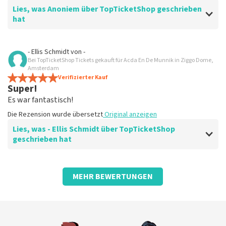
Lies, was Anoniem über TopTicketShop geschrieben
hat
Bewertung von Anoniem über
TopTicketShop
- Ellis Schmidt
von
-
Bei TopTicketShop Tickets gekauft für Acda En De Munnik in Ziggo Dome,
Wurde gut informiert
Amsterdam
Fein
Verifizierter Kauf
Super!
Die Rezension wurde übersetzt
Original anzeigen
Es war fantastisch!
Die Rezension wurde übersetzt
Original anzeigen
Lies, was - Ellis Schmidt über TopTicketShop
geschrieben hat
Bewertung von - Ellis Schmidt über
TopTicketShop
MEHR BEWERTUNGEN
Tolle digitale Tickets!
Die Rezension wurde übersetzt
Original anzeigen