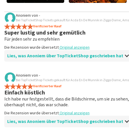
Anoniem
von
-
Bei TopTicketShop Tickets gekauft für Acda En De Munnik in Ziggo Dome, A
Verifizierter Kauf
Super lustig und sehr gemütlich
Für jeden sehr zu empfehlen
Die Rezension wurde übersetzt
Original anzeigen
Lies, was Anoniem über TopTicketShop geschrieben hat
Bewertung von Anoniem über
TopTicketShop
Anoniem
von
-
Bei TopTicketShop Tickets gekauft für Acda En De Munnik in Ziggo Dome, A
Allerdings sehr teuer.
Verifizierter Kauf
Die Rezension wurde übersetzt
Original anzeigen
Einfach köstlich
Ich habe nur festgestellt, dass die Bildschirme, um sie zu seh
überhaupt nicht, das war schade.
Die Rezension wurde übersetzt
Original anzeigen
Lies, was Anoniem über TopTicketShop geschrieben hat