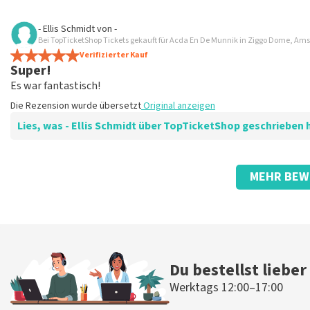
Bewertung von Anoniem über
TopTicketShop
- Ellis Schmidt
von
-
Bei TopTicketShop Tickets gekauft für Acda En De Munnik in Ziggo Dome, A
Wurde gut informiert
Verifizierter Kauf
Fein
Super!
Die Rezension wurde übersetzt
Original anzeigen
Es war fantastisch!
Die Rezension wurde übersetzt
Original anzeigen
Lies, was - Ellis Schmidt über TopTicketShop geschrieben
Bewertung von - Ellis Schmidt über
TopTicketShop
MEHR BEW
Tolle digitale Tickets!
Die Rezension wurde übersetzt
Original anzeigen
Du bestellst lieber
Werktags 12:00–17:00