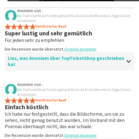
Anoniem
von
-
Bei TopTicketShop Tickets gekauft für Acda En De Munnik in Ziggo Dome,
Amsterdam
Verifizierter Kauf
Super lustig und sehr gemütlich
Für jeden sehr zu empfehlen
Die Rezension wurde übersetzt
Original anzeigen
Lies, was Anoniem über TopTicketShop geschrieben
hat
Bewertung von Anoniem über
TopTicketShop
Anoniem
von
-
Bei TopTicketShop Tickets gekauft für Acda En De Munnik in Ziggo Dome,
Allerdings sehr teuer.
Amsterdam
Die Rezension wurde übersetzt
Verifizierter Kauf
Original anzeigen
Einfach köstlich
Ich habe nur festgestellt, dass die Bildschirme, um sie zu
sehen, nicht genug benutzt wurden.. Im Vorband mit den
Poemas überhaupt nicht, das war schade.
Die Rezension wurde übersetzt
Original anzeigen