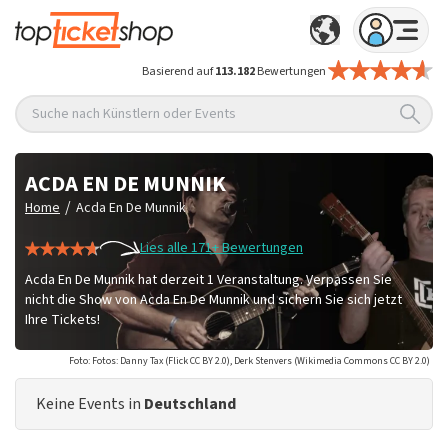
Basierend auf
113.182
Bewertungen
Suche nach Künstlern oder Events
ACDA EN DE MUNNIK
/
Home
Acda En De Munnik
Lies alle 171+ Bewertungen
Acda En De Munnik hat derzeit 1 Veranstaltung. Verpassen Sie
nicht die Show von Acda En De Munnik und sichern Sie sich jetzt
Ihre Tickets!
Foto: Fotos: Danny Tax (Flick CC BY 2.0), Derk Stenvers (Wikimedia Commons CC BY 2.0)
Keine Events in
Deutschland