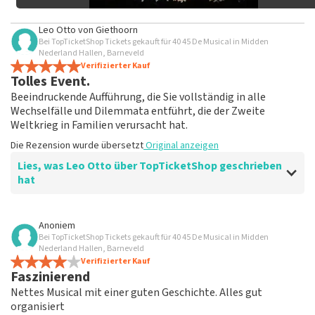
Leo Otto
von
Giethoorn
Bei TopTicketShop Tickets gekauft für 40 45 De Musical in Midden
Nederland Hallen, Barneveld
Verifizierter Kauf
Tolles Event.
Beeindruckende Aufführung, die Sie vollständig in alle
Wechselfälle und Dilemmata entführt, die der Zweite
Weltkrieg in Familien verursacht hat.
Die Rezension wurde übersetzt
Original anzeigen
Lies, was Leo Otto über TopTicketShop geschrieben
hat
Bewertung von Leo Otto über
TopTicketShop
Anoniem
Bei TopTicketShop Tickets gekauft für 40 45 De Musical in Midden
Fein
Nederland Hallen, Barneveld
Die Rezension wurde übersetzt
Verifizierter Kauf
Original anzeigen
Faszinierend
Nettes Musical mit einer guten Geschichte. Alles gut
organisiert