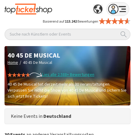
Basierend auf
113.242
Bewertungen
Suche nach Künstlern oder Events
40 45 DE MUSICAL
/
Home
40 45 De Musical
Lies alle 2.588+ Bewertungen
40 45 De Musical hat derzeit mehr als 30 Veranstaltungen.
Verpassen Sie nicht die Show von 40 45 De Musical und sichern Sie
sich jetzt Ihre Tickets!
Keine Events in
Deutschland
30 Events
an anderen Veranstaltungsorten