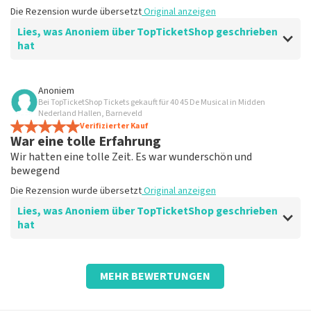
Die Rezension wurde übersetzt
Original anzeigen
Lies, was Anoniem über TopTicketShop geschrieben
hat
Bewertung von Anoniem über
TopTicketShop
Anoniem
Bei TopTicketShop Tickets gekauft für 40 45 De Musical in Midden
Ist alles wahr?
Nederland Hallen, Barneveld
Alles hat funktioniert
Verifizierter Kauf
War eine tolle Erfahrung
Die Rezension wurde übersetzt
Original anzeigen
Wir hatten eine tolle Zeit. Es war wunderschön und
bewegend
Die Rezension wurde übersetzt
Original anzeigen
Lies, was Anoniem über TopTicketShop geschrieben
hat
Bewertung von Anoniem über
TopTicketShop
MEHR BEWERTUNGEN
Gut organisiert
Die Rezension wurde übersetzt
Original anzeigen