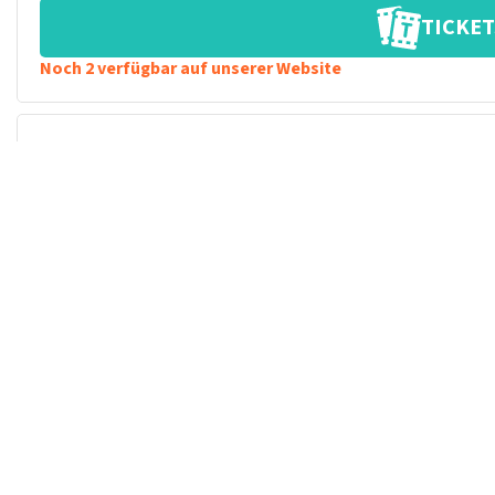
TICKET
Noch 2 verfügbar auf unserer Website
40 45 DE MUSICAL
SAMSTAG
12
SEPTEMBER
2026
TICKET
Noch 9 verfügbar auf unserer Website
40 45 DE MUSICAL
SAMSTAG
12
SEPTEMBER
2026
TICKET