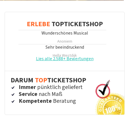
ERLEBE
TOPTICKETSHOP
Wunderschönes Musical
Anoniem
Sehr beeindruckend
Hella Westdijk
Lies alle 2.588+ Bewertungen
DARUM
TOP
TICKETSHOP
Immer
pünktlich geliefert
Service
nach Maß
Kompetente
Beratung