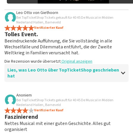
Leo Otto
von
Giethoorn
Bei TopTicketShop Tickets gekauft für 40 45 De Musical in Midden
Nederland Hallen, Barneveld
Verifizierter Kauf
Tolles Event.
Beeindruckende Aufführung, die Sie vollständig in alle
Wechselfälle und Dilemmata entführt, die der Zweite
Weltkrieg in Familien verursacht hat.
Die Rezension wurde übersetzt
Original anzeigen
Lies, was Leo Otto über TopTicketShop geschrieben
hat
Bewertung von Leo Otto über
TopTicketShop
Anoniem
Bei TopTicketShop Tickets gekauft für 40 45 De Musical in Midden
Fein
Nederland Hallen, Barneveld
Die Rezension wurde übersetzt
Verifizierter Kauf
Original anzeigen
Faszinierend
Nettes Musical mit einer guten Geschichte. Alles gut
organisiert