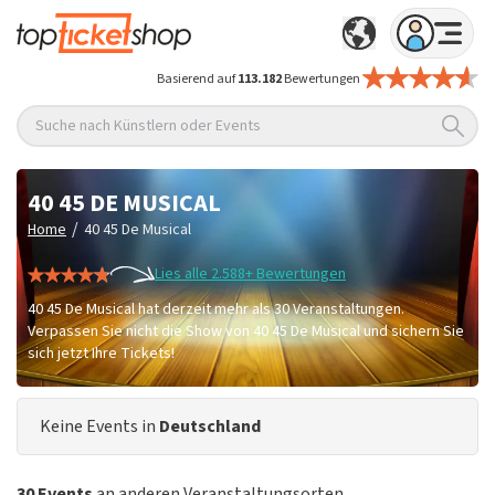
Basierend auf
113.182
Bewertungen
Suche nach Künstlern oder Events
40 45 DE MUSICAL
/
Home
40 45 De Musical
Lies alle 2.588+ Bewertungen
40 45 De Musical hat derzeit mehr als 30 Veranstaltungen.
Verpassen Sie nicht die Show von 40 45 De Musical und sichern Sie
sich jetzt Ihre Tickets!
Keine Events in
Deutschland
30 Events
an anderen Veranstaltungsorten