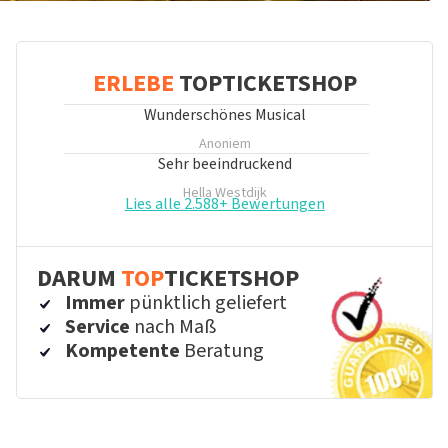
ERLEBE
TOPTICKETSHOP
Wunderschönes Musical
Anoniem
Sehr beeindruckend
Hella Westdijk
Lies alle 2.588+ Bewertungen
DARUM
TOP
TICKETSHOP
Immer
pünktlich geliefert
Service
nach Maß
Kompetente
Beratung