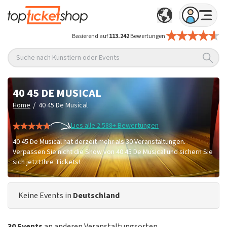
Basierend auf
113.242
Bewertungen
Suche nach Künstlern oder Events
40 45 DE MUSICAL
/
Home
40 45 De Musical
Lies alle 2.588+ Bewertungen
40 45 De Musical hat derzeit mehr als 30 Veranstaltungen.
Verpassen Sie nicht die Show von 40 45 De Musical und sichern Sie
sich jetzt Ihre Tickets!
Keine Events in
Deutschland
30 Events
an anderen Veranstaltungsorten