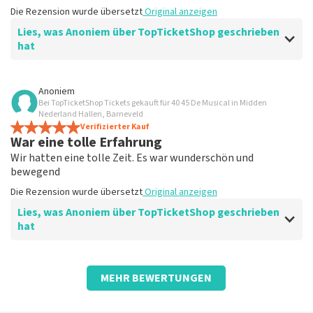
Die Rezension wurde übersetzt
Original anzeigen
Lies, was Anoniem über TopTicketShop geschrieben
hat
Bewertung von Anoniem über
TopTicketShop
Anoniem
Bei TopTicketShop Tickets gekauft für 40 45 De Musical in Midden
Ist alles wahr?
Nederland Hallen, Barneveld
Alles hat funktioniert
Verifizierter Kauf
War eine tolle Erfahrung
Die Rezension wurde übersetzt
Original anzeigen
Wir hatten eine tolle Zeit. Es war wunderschön und
bewegend
Die Rezension wurde übersetzt
Original anzeigen
Lies, was Anoniem über TopTicketShop geschrieben
hat
Bewertung von Anoniem über
TopTicketShop
MEHR BEWERTUNGEN
Gut organisiert
Die Rezension wurde übersetzt
Original anzeigen