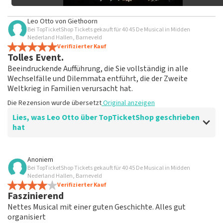
Leo Otto
von
Giethoorn
Bei TopTicketShop Tickets gekauft für 40 45 De Musical in Midden
Nederland Hallen, Barneveld
Verifizierter Kauf
Tolles Event.
Beeindruckende Aufführung, die Sie vollständig in alle
Wechselfälle und Dilemmata entführt, die der Zweite
Weltkrieg in Familien verursacht hat.
Die Rezension wurde übersetzt
Original anzeigen
Lies, was Leo Otto über TopTicketShop geschrieben
hat
Bewertung von Leo Otto über
TopTicketShop
Anoniem
Bei TopTicketShop Tickets gekauft für 40 45 De Musical in Midden
Fein
Nederland Hallen, Barneveld
Die Rezension wurde übersetzt
Verifizierter Kauf
Original anzeigen
Faszinierend
Nettes Musical mit einer guten Geschichte. Alles gut
organisiert