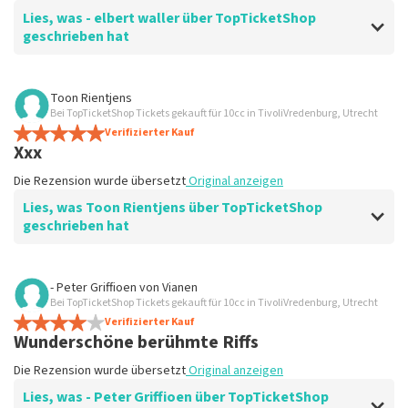
Lies, was - elbert waller über TopTicketShop
geschrieben hat
Bewertung von - elbert waller über
TopTicketShop
Toon Rientjens
Bei TopTicketShop Tickets gekauft für 10cc in TivoliVredenburg, Utrecht
Tolles Erlebnis!
Verifizierter Kauf
Ich habe Tickets zu einem vernünftigen Preis erhalten.
Xxx
Etwas unsicher, ob auf den Tickets ein anderer Name
stand. Aber beruhigt durch den Kundenservice von
Die Rezension wurde übersetzt
Original anzeigen
TopTicketShop
Lies, was Toon Rientjens über TopTicketShop
Die Rezension wurde übersetzt
Original anzeigen
geschrieben hat
Bewertung von Toon Rientjens über
TopTicketShop
- Peter Griffioen
von
Vianen
Bei TopTicketShop Tickets gekauft für 10cc in TivoliVredenburg, Utrecht
Xxx
Verifizierter Kauf
Die Rezension wurde übersetzt
Original anzeigen
Wunderschöne berühmte Riffs
Die Rezension wurde übersetzt
Original anzeigen
Lies, was - Peter Griffioen über TopTicketShop