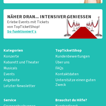
NÄHER DRAN... INTENSIVER GENIESSEN
Erlebe Events mit Tickets
von TopTicketShop!
So funktioniert‘s
Kategorien
TopTicketShop
Konzerte
Kundenbewertungen
Kabarett und Theater
Über uns
Musicals
FAQs
Events
Kontaktdaten
Angebote
Unterstütze einen guten
Zweck
Letzter Newsletter
Service
Brauchst du Hilfe?
Gruppenbuchungen
Kundendienst