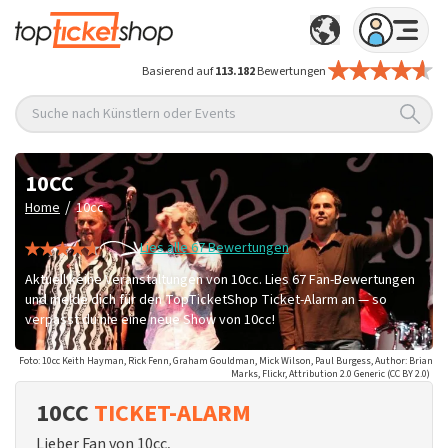
Basierend auf
113.182
Bewertungen
Suche nach Künstlern oder Events
10CC
/
Home
10cc
Lies alle 67 Bewertungen
Aktuell keine Veranstaltungen von 10cc. Lies 67 Fan-Bewertungen
und melde dich für den TopTicketShop Ticket-Alarm an — so
verpasst du nie eine neue Show von 10cc!
Foto: 10cc Keith Hayman, Rick Fenn, Graham Gouldman, Mick Wilson, Paul Burgess, Author: Brian
Marks, Flickr, Attribution 2.0 Generic (CC BY 2.0)
10CC
TICKET-ALARM
Lieber Fan von 10cc,