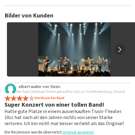
TopTicketShop sammelt Bewertungen von echten Kunden.
Es ist nicht möglich, eine Bewertung abzugeben, wenn du
Bilder von Kunden
keine Tickets bei TopTicketShop gekauft hast. Beiträge mit
beleidigender Sprache und/oder falschen Angaben werden
nicht veröffentlicht. Es kann einige Wochen dauern, bis eine
Bewertung veröffentlicht wird.
- elbert waller
von
Sleen
Bei TopTicketShop Tickets gekauft für 10cc in TivoliVredenburg, Utrecht
Verifizierter Kauf
Super Konzert von einer tollen Band!
Hatte gute Plätze in einem ausverkauften Tivoli-Theater.
10cc hat nach all den Jahren nichts von seiner Stärke
verloren. Ich bin nicht mal besser verliebt als das Original!
Die Rezension wurde übersetzt
Original anzeigen