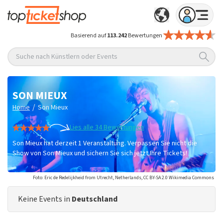
Basierend auf
113.242
Bewertungen
Suche nach Künstlern oder Events
SON MIEUX
/
Home
Son Mieux
Lies alle 34 Bewertungen
Son Mieux hat derzeit 1 Veranstaltung. Verpassen Sie nicht die
Show von Son Mieux und sichern Sie sich jetzt Ihre Tickets!
Foto: Eric de Redelijkheid from Utrecht, Netherlands, CC BY-SA 2.0 Wikimedia Commons
Keine Events in
Deutschland