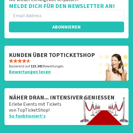
MELDE DICH FÜR DEN NEWSLETTER AN!
ABONNIEREN
KUNDEN ÜBER TOPTICKETSHOP
Basierend auf
113.242
Bewertungen
Bewertungen lesen
NÄHER DRAN... INTENSIVER GENIESSEN
Erlebe Events mit Tickets
von TopTicketShop!
So funktioniert‘s