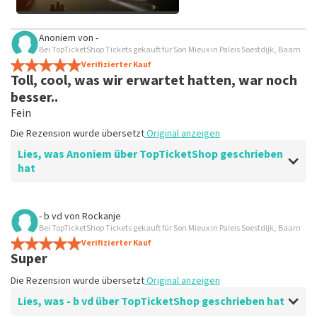
Alle Bilder von Kunden
Anoniem
von
-
anzeigen
Bei TopTicketShop Tickets gekauft für Son Mieux in Paleis Soestdijk, Baarn
Verifizierter Kauf
Toll, cool, was wir erwartet hatten, war noch
besser..
Fein
Die Rezension wurde übersetzt
Original anzeigen
Lies, was Anoniem über TopTicketShop geschrieben
hat
Bewertung von Anoniem über
TopTicketShop
- b vd
von
Rockanje
Bei TopTicketShop Tickets gekauft für Son Mieux in Paleis Soestdijk, Baarn
Weiterverkaufte Tickets sind zu teuer.
Verifizierter Kauf
Ausreichend.
Super
Die Rezension wurde übersetzt
Original anzeigen
Die Rezension wurde übersetzt
Original anzeigen
Antwort von TopTicketShop
Lies, was - b vd über TopTicketShop geschrieben hat