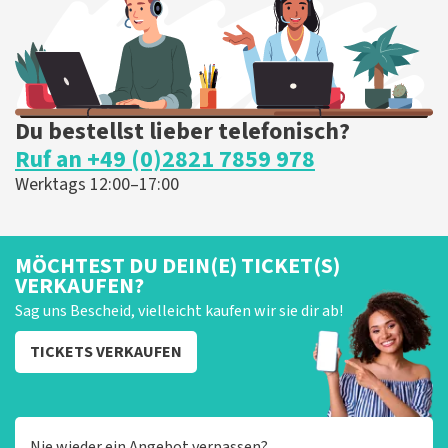
heeft gehad. Met vriendelijke groeten, Joost
Topticketshop
Du bestellst lieber telefonisch?
Ruf an +49 (0)2821 7859 978
Werktags 12:00–17:00
MÖCHTEST DU DEIN(E) TICKET(S)
VERKAUFEN?
Sag uns Bescheid, vielleicht kaufen wir sie dir ab!
TICKETS VERKAUFEN
Nie wieder ein Angebot verpassen?