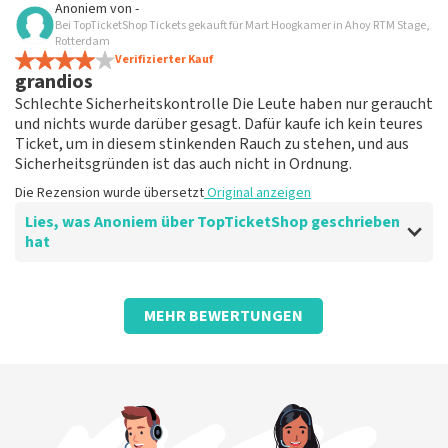
Anoniem
von
-
Bei TopTicketShop Tickets gekauft für Mart Hoogkamer in Ahoy RTM Stage,
Ich freue mich sehr
Rotterdam
Die Rezension wurde übersetzt
Verifizierter Kauf
Original anzeigen
grandios
Schlechte Sicherheitskontrolle Die Leute haben nur geraucht
und nichts wurde darüber gesagt. Dafür kaufe ich kein teures
Ticket, um in diesem stinkenden Rauch zu stehen, und aus
Sicherheitsgründen ist das auch nicht in Ordnung.
Die Rezension wurde übersetzt
Original anzeigen
Lies, was Anoniem über TopTicketShop geschrieben
hat
Bewertung von Anoniem über
TopTicketShop
MEHR BEWERTUNGEN
gut
gut
Die Rezension wurde übersetzt
Original anzeigen