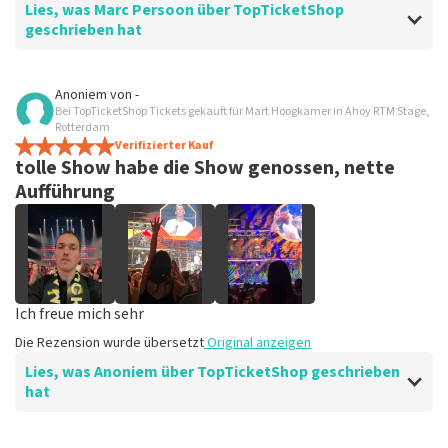
Lies, was Marc Persoon über TopTicketShop
geschrieben hat
Bewertung von Marc Persoon über
TopTicketShop
Anoniem
von
-
Bei TopTicketShop Tickets gekauft für Mart Hoogkamer in Ahoy RTM Stage,
gut
Rotterdam
Die Rezension wurde übersetzt
Verifizierter Kauf
Original anzeigen
tolle Show habe die Show genossen, nette
Aufführung
Ich freue mich sehr
Die Rezension wurde übersetzt
Original anzeigen
Lies, was Anoniem über TopTicketShop geschrieben
hat
Bewertung von Anoniem über
TopTicketShop