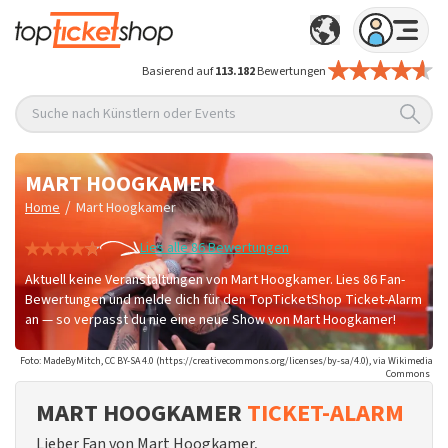
Basierend auf
113.182
Bewertungen
Suche nach Künstlern oder Events
MART HOOGKAMER
/
Home
Mart Hoogkamer
Lies alle 86 Bewertungen
Aktuell keine Veranstaltungen von Mart Hoogkamer. Lies 86 Fan-
Bewertungen und melde dich für den TopTicketShop Ticket-Alarm
an — so verpasst du nie eine neue Show von Mart Hoogkamer!
Foto: MadeByMitch, CC BY-SA 4.0 (https://creativecommons.org/licenses/by-sa/4.0), via Wikimedia
Commons
MART HOOGKAMER
TICKET-ALARM
Lieber Fan von Mart Hoogkamer,