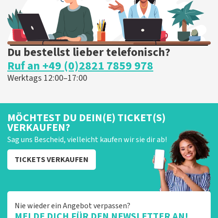
Du bestellst lieber telefonisch?
Ruf an +49 (0)2821 7859 978
Werktags 12:00–17:00
MÖCHTEST DU DEIN(E) TICKET(S)
VERKAUFEN?
Sag uns Bescheid, vielleicht kaufen wir sie dir ab!
TICKETS VERKAUFEN
Nie wieder ein Angebot verpassen?
MELDE DICH FÜR DEN NEWSLETTER AN!