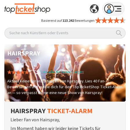
Basierend auf
113.242
Bewertungen
Suche nach Künstlern oder Events
HAIRSPRAY
/
Home
Hairspray
Lies alle 40 Bewertungen
Aktuell keine Veranstaltungen von Hairspray. Lies 40 Fan-
Bewertungen und melde dich für den TopTicketShop Ticket-Alarm
an — so verpasst du nie eine neue Show von Hairspray!
HAIRSPRAY
TICKET-ALARM
Lieber Fan von Hairspray,
Im Moment haben wir leider keine Tickets für