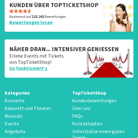
KUNDEN ÜBER TOPTICKETSHOP
Basierend auf
113.242
Bewertungen
Bewertungen lesen
NÄHER DRAN... INTENSIVER GENIESSEN
Erlebe Events mit Tickets
von TopTicketShop!
So funktioniert‘s
Kategorien
TopTicketShop
Konzerte
Kundenbewertungen
Kabarett und Theater
Über uns
Musicals
FAQs
Events
Kontaktdaten
Angebote
Unterstütze einen guten
Zweck