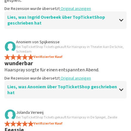
gespielt.
Die Rezension wurde übersetzt
Original anzeigen
Lies, was Ingrid Overbeek über TopTicketShop
geschrieben hat
Bewertung von Ingrid Overbeek über
TopTicketShop
Anoniem
von
Spijkenisse
Bei TopTicketShop Tickets gekauft für Hairspray in Theater Aan De Schie,
gut
Schiedam
gut
Verifizierter Kauf
wunderbar
Die Rezension wurde übersetzt
Original anzeigen
Haarspray sorgte für einen entspannten Abend.
Die Rezension wurde übersetzt
Original anzeigen
Lies, was Anoniem über TopTicketShop geschrieben
hat
Bewertung von Anoniem über
TopTicketShop
Jolanda Verweij
Bei TopTicketShop Tickets gekauft für Hairspray in De Spiegel, Zwolle
Zufrieden
Verifizierter Kauf
Die Rezension wurde übersetzt
Original anzeigen
Feessie