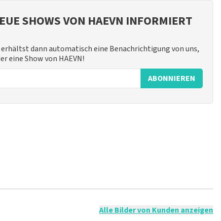
EUE SHOWS VON HAEVN INFORMIERT
erhältst dann automatisch eine Benachrichtigung von uns,
eder eine Show von HAEVN!
ABONNIEREN
t nicht möglich, eine Bewertung abzugeben, wenn du keine
ender Sprache und/oder falschen Angaben werden nicht
g veröffentlicht wird.
Alle Bilder von Kunden anzeigen