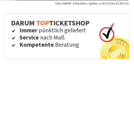
Foto: HAEVN - Fotocredits: Spotter_nl (CC Flickr) (CC BY 2.0)
DARUM
TOP
TICKETSHOP
Immer
pünktlich geliefert
Service
nach Maß
Kompetente
Beratung