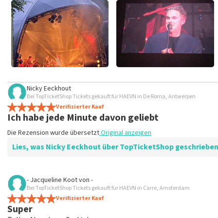
Nicky Eeckhout
Bei TopTicketShop Tickets gekauft für HAEVN in De Roma, Antwerpen
Verifizierter Kauf
Ich habe jede Minute davon geliebt
Die Rezension wurde übersetzt
Original anzeigen
Lies, was Nicky Eeckhout über TopTicketShop geschrieben
Bewertung von Nicky Eeckhout über
TopTicketShop
- Jacqueline Koot
von
-
Bei TopTicketShop Tickets gekauft für HAEVN in Carre, Amsterdam
Seltsam
Verifizierter Kauf
Die Tickets waren auf den Namen einer unbekannten Person
Super
Die Rezension wurde übersetzt
Original anzeigen