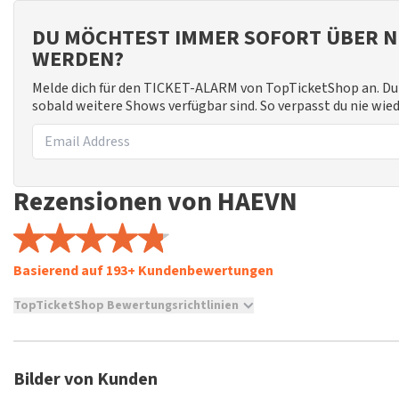
DU MÖCHTEST IMMER SOFORT ÜBER N
WERDEN?
Melde dich für den TICKET-ALARM von TopTicketShop an. Du 
sobald weitere Shows verfügbar sind. So verpasst du nie wi
Rezensionen von HAEVN
Basierend auf 193+ Kundenbewertungen
TopTicketShop Bewertungsrichtlinien
TopTicketShop sammelt Bewertungen von echten Kunden. Es is
Tickets bei TopTicketShop gekauft hast. Beiträge mit beleidig
veröffentlicht. Es kann einige Wochen dauern, bis eine Bewertun
Bilder von Kunden